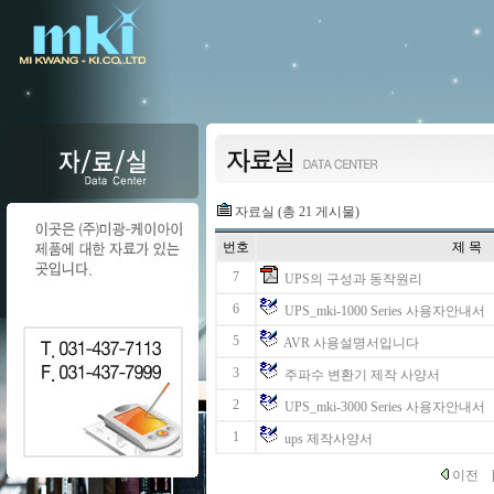
자료실 (총 21 게시물)
번호
제 목
7
UPS의 구성과 동작원리
6
UPS_mki-1000 Series 사용자안내서
5
AVR 사용설명서입니다
3
주파수 변환기 제작 사양서
2
UPS_mki-3000 Series 사용자안내서
1
ups 제작사양서
이전